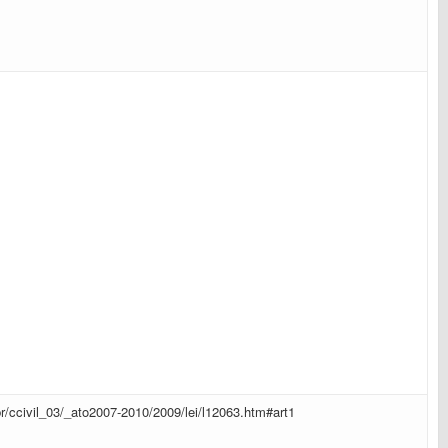
br/ccivil_03/_ato2007-2010/2009/lei/l12063.htm#art1