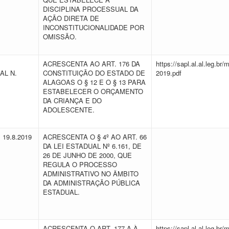
DISCIPLINA PROCESSUAL DA
AÇÃO DIRETA DE
INCONSTITUCIONALIDADE POR
OMISSÃO.
ACRESCENTA AO ART. 176 DA
https://sapl.al.al.leg.b
AL N.
CONSTITUIÇÃO DO ESTADO DE
2019.pdf
ALAGOAS O § 12 E O § 13 PARA
ESTABELECER O ORÇAMENTO
DA CRIANÇA E DO
ADOLESCENTE.
E 19.8.2019
ACRESCENTA O § 4º AO ART. 66
DA LEI ESTADUAL Nº 6.161, DE
26 DE JUNHO DE 2000, QUE
REGULA O PROCESSO
ADMINISTRATIVO NO ÂMBITO
DA ADMINISTRAÇÃO PÚBLICA
ESTADUAL.
ACRESCENTA O ART. 177-A À
https://sapl.al.al.leg.b