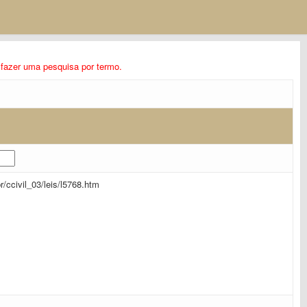
ra fazer uma pesquisa por termo.
br/ccivil_03/leis/l5768.htm