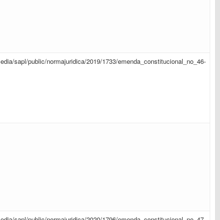
r/media/sapl/public/normajuridica/2019/1733/emenda_constitucional_no_46-
r/media/sapl/public/normajuridica/2020/1796/emenda_constitucional_no_47-