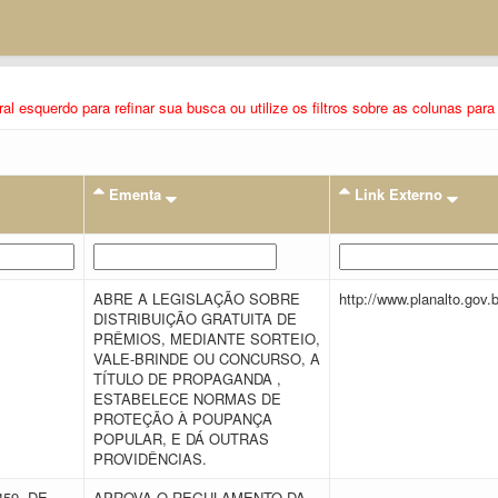
eral esquerdo para refinar sua busca ou utilize os filtros sobre as colunas pa
Ementa
Link Externo
E
ABRE A LEGISLAÇÃO SOBRE
http://www.planalto.gov.
DISTRIBUIÇÃO GRATUITA DE
PRÊMIOS, MEDIANTE SORTEIO,
VALE-BRINDE OU CONCURSO, A
TÍTULO DE PROPAGANDA ,
ESTABELECE NORMAS DE
PROTEÇÃO À POUPANÇA
POPULAR, E DÁ OUTRAS
PROVIDÊNCIAS.
459, DE
APROVA O REGULAMENTO DA