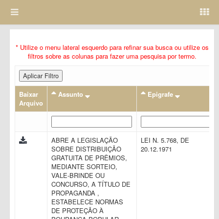
* Utilize o menu lateral esquerdo para refinar sua busca ou utilize os
filtros sobre as colunas para fazer uma pesquisa por termo.
Aplicar Filtro
Baixar
Assunto
Epigrafe
Arquivo
ABRE A LEGISLAÇÃO
LEI N. 5.768, DE
SOBRE DISTRIBUIÇÃO
20.12.1971
GRATUITA DE PRÊMIOS,
MEDIANTE SORTEIO,
VALE-BRINDE OU
CONCURSO, A TÍTULO DE
PROPAGANDA ,
ESTABELECE NORMAS
DE PROTEÇÃO À