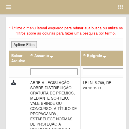
* Utilize o menu lateral esquerdo para refinar sua busca ou utilize os
filtros sobre as colunas para fazer uma pesquisa por termo.
Aplicar Filtro
Baixar
Assunto
Epigrafe
Arquivo
ABRE A LEGISLAÇÃO
LEI N. 5.768, DE
SOBRE DISTRIBUIÇÃO
20.12.1971
GRATUITA DE PRÊMIOS,
MEDIANTE SORTEIO,
VALE-BRINDE OU
CONCURSO, A TÍTULO DE
PROPAGANDA ,
ESTABELECE NORMAS
DE PROTEÇÃO À