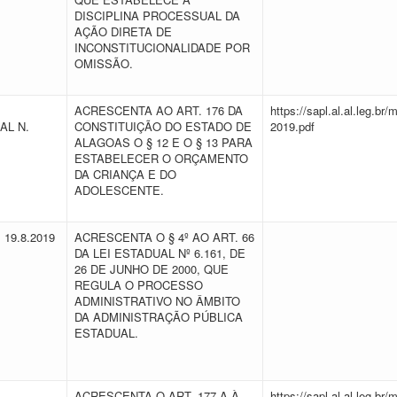
DISCIPLINA PROCESSUAL DA
AÇÃO DIRETA DE
INCONSTITUCIONALIDADE POR
OMISSÃO.
ACRESCENTA AO ART. 176 DA
https://sapl.al.al.leg.b
AL N.
CONSTITUIÇÃO DO ESTADO DE
2019.pdf
ALAGOAS O § 12 E O § 13 PARA
ESTABELECER O ORÇAMENTO
DA CRIANÇA E DO
ADOLESCENTE.
E 19.8.2019
ACRESCENTA O § 4º AO ART. 66
DA LEI ESTADUAL Nº 6.161, DE
26 DE JUNHO DE 2000, QUE
REGULA O PROCESSO
ADMINISTRATIVO NO ÂMBITO
DA ADMINISTRAÇÃO PÚBLICA
ESTADUAL.
ACRESCENTA O ART. 177-A À
https://sapl.al.al.leg.b