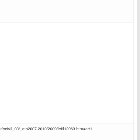
br/ccivil_03/_ato2007-2010/2009/lei/l12063.htm#art1