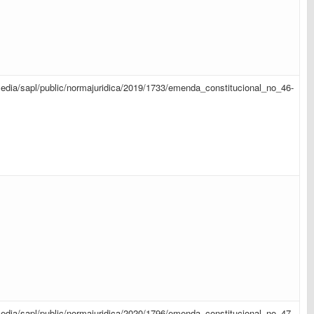
r/media/sapl/public/normajuridica/2019/1733/emenda_constitucional_no_46-
r/media/sapl/public/normajuridica/2020/1796/emenda_constitucional_no_47-