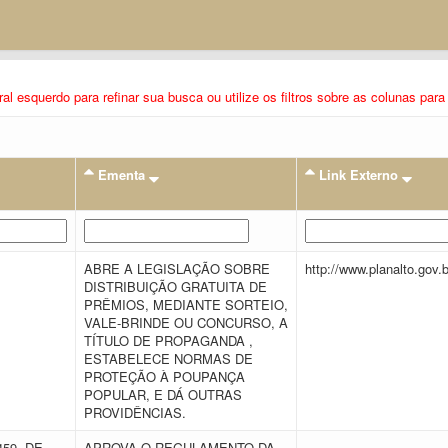
eral esquerdo para refinar sua busca ou utilize os filtros sobre as colunas pa
Ementa
Link Externo
E
ABRE A LEGISLAÇÃO SOBRE
http://www.planalto.gov.
DISTRIBUIÇÃO GRATUITA DE
PRÊMIOS, MEDIANTE SORTEIO,
VALE-BRINDE OU CONCURSO, A
TÍTULO DE PROPAGANDA ,
ESTABELECE NORMAS DE
PROTEÇÃO À POUPANÇA
POPULAR, E DÁ OUTRAS
PROVIDÊNCIAS.
459, DE
APROVA O REGULAMENTO DA