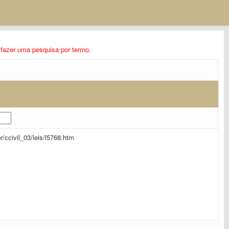
ra fazer uma pesquisa por termo.
br/ccivil_03/leis/l5768.htm