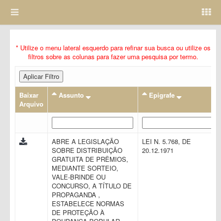
* Utilize o menu lateral esquerdo para refinar sua busca ou utilize os
filtros sobre as colunas para fazer uma pesquisa por termo.
Aplicar Filtro
Baixar
Assunto
Epigrafe
Arquivo
ABRE A LEGISLAÇÃO
LEI N. 5.768, DE
SOBRE DISTRIBUIÇÃO
20.12.1971
GRATUITA DE PRÊMIOS,
MEDIANTE SORTEIO,
VALE-BRINDE OU
CONCURSO, A TÍTULO DE
PROPAGANDA ,
ESTABELECE NORMAS
DE PROTEÇÃO À