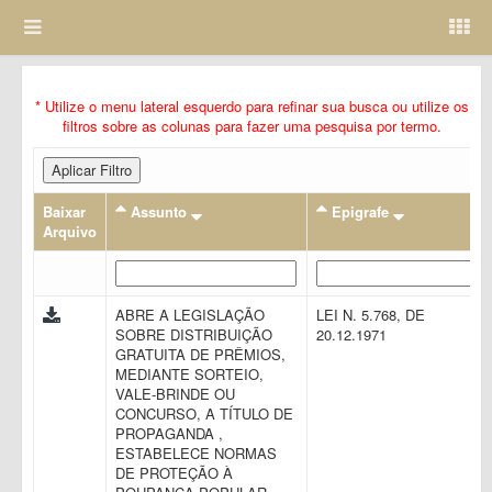
* Utilize o menu lateral esquerdo para refinar sua busca ou utilize os
filtros sobre as colunas para fazer uma pesquisa por termo.
Aplicar Filtro
Baixar
Assunto
Epigrafe
Arquivo
ABRE A LEGISLAÇÃO
LEI N. 5.768, DE
SOBRE DISTRIBUIÇÃO
20.12.1971
GRATUITA DE PRÊMIOS,
MEDIANTE SORTEIO,
VALE-BRINDE OU
CONCURSO, A TÍTULO DE
PROPAGANDA ,
ESTABELECE NORMAS
DE PROTEÇÃO À