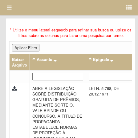
* Utilize o menu lateral esquerdo para refinar sua busca ou utilize os
filtros sobre as colunas para fazer uma pesquisa por termo.
Aplicar Filtro
Baixar
Assunto
Epigrafe
Arquivo
ABRE A LEGISLAÇÃO
LEI N. 5.768, DE
SOBRE DISTRIBUIÇÃO
20.12.1971
GRATUITA DE PRÊMIOS,
MEDIANTE SORTEIO,
VALE-BRINDE OU
CONCURSO, A TÍTULO DE
PROPAGANDA ,
ESTABELECE NORMAS
DE PROTEÇÃO À