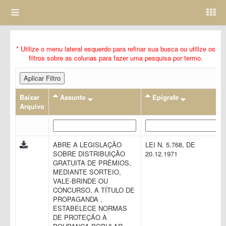
* Utilize o menu lateral esquerdo para refinar sua busca ou utilize os
filtros sobre as colunas para fazer uma pesquisa por termo.
Aplicar Filtro
Baixar
Assunto
Epigrafe
Arquivo
ABRE A LEGISLAÇÃO
LEI N. 5.768, DE
SOBRE DISTRIBUIÇÃO
20.12.1971
GRATUITA DE PRÊMIOS,
MEDIANTE SORTEIO,
VALE-BRINDE OU
CONCURSO, A TÍTULO DE
PROPAGANDA ,
ESTABELECE NORMAS
DE PROTEÇÃO À