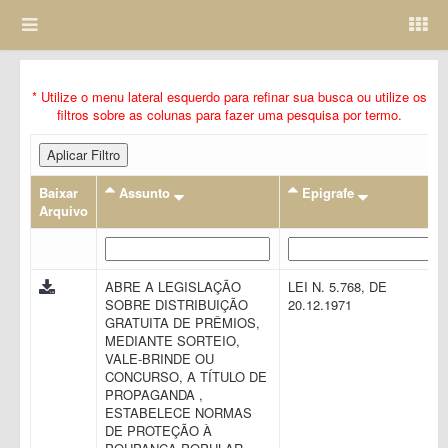
* Utilize o menu lateral esquerdo para refinar sua busca ou utilize os
filtros sobre as colunas para fazer uma pesquisa por termo.
Aplicar Filtro
Baixar
Assunto
Epigrafe
Arquivo
ABRE A LEGISLAÇÃO
LEI N. 5.768, DE
SOBRE DISTRIBUIÇÃO
20.12.1971
GRATUITA DE PRÊMIOS,
MEDIANTE SORTEIO,
VALE-BRINDE OU
CONCURSO, A TÍTULO DE
PROPAGANDA ,
ESTABELECE NORMAS
DE PROTEÇÃO À