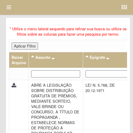
* Utilize o menu lateral esquerdo para refinar sua busca ou utilize os
filtros sobre as colunas para fazer uma pesquisa por termo.
Aplicar Filtro
Baixar
Assunto
Epigrafe
Arquivo
ABRE A LEGISLAÇÃO
LEI N. 5.768, DE
SOBRE DISTRIBUIÇÃO
20.12.1971
GRATUITA DE PRÊMIOS,
MEDIANTE SORTEIO,
VALE-BRINDE OU
CONCURSO, A TÍTULO DE
PROPAGANDA ,
ESTABELECE NORMAS
DE PROTEÇÃO À