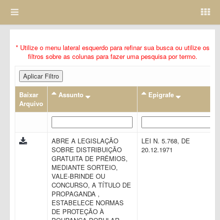
* Utilize o menu lateral esquerdo para refinar sua busca ou utilize os
filtros sobre as colunas para fazer uma pesquisa por termo.
Aplicar Filtro
Baixar
Assunto
Epigrafe
Arquivo
ABRE A LEGISLAÇÃO
LEI N. 5.768, DE
SOBRE DISTRIBUIÇÃO
20.12.1971
GRATUITA DE PRÊMIOS,
MEDIANTE SORTEIO,
VALE-BRINDE OU
CONCURSO, A TÍTULO DE
PROPAGANDA ,
ESTABELECE NORMAS
DE PROTEÇÃO À