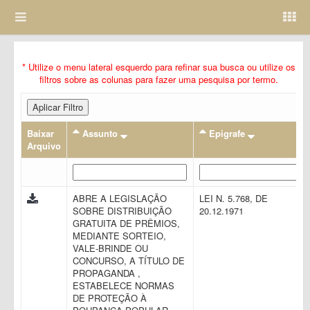
* Utilize o menu lateral esquerdo para refinar sua busca ou utilize os
filtros sobre as colunas para fazer uma pesquisa por termo.
Aplicar Filtro
Baixar
Assunto
Epigrafe
Arquivo
ABRE A LEGISLAÇÃO
LEI N. 5.768, DE
SOBRE DISTRIBUIÇÃO
20.12.1971
GRATUITA DE PRÊMIOS,
MEDIANTE SORTEIO,
VALE-BRINDE OU
CONCURSO, A TÍTULO DE
PROPAGANDA ,
ESTABELECE NORMAS
DE PROTEÇÃO À