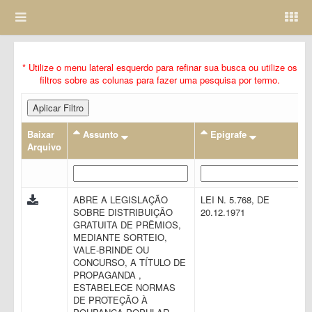
* Utilize o menu lateral esquerdo para refinar sua busca ou utilize os
filtros sobre as colunas para fazer uma pesquisa por termo.
Aplicar Filtro
Baixar
Assunto
Epigrafe
Arquivo
ABRE A LEGISLAÇÃO
LEI N. 5.768, DE
SOBRE DISTRIBUIÇÃO
20.12.1971
GRATUITA DE PRÊMIOS,
MEDIANTE SORTEIO,
VALE-BRINDE OU
CONCURSO, A TÍTULO DE
PROPAGANDA ,
ESTABELECE NORMAS
DE PROTEÇÃO À