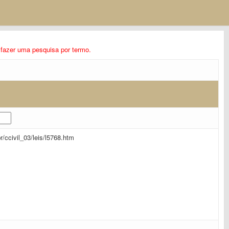
ra fazer uma pesquisa por termo.
br/ccivil_03/leis/l5768.htm