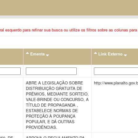
eral esquerdo para refinar sua busca ou utilize os filtros sobre as colunas pa
Ementa
Link Externo
E
ABRE A LEGISLAÇÃO SOBRE
http://www.planalto.gov.
DISTRIBUIÇÃO GRATUITA DE
PRÊMIOS, MEDIANTE SORTEIO,
VALE-BRINDE OU CONCURSO, A
TÍTULO DE PROPAGANDA ,
ESTABELECE NORMAS DE
PROTEÇÃO À POUPANÇA
POPULAR, E DÁ OUTRAS
PROVIDÊNCIAS.
459, DE
APROVA O REGULAMENTO DA