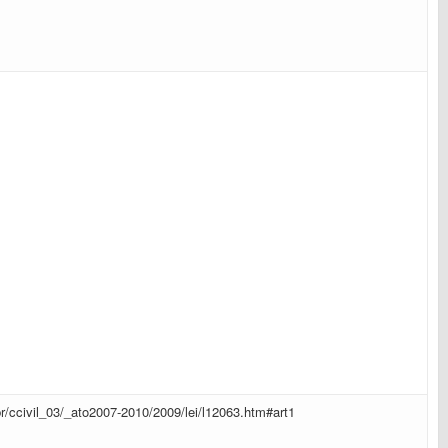
br/ccivil_03/_ato2007-2010/2009/lei/l12063.htm#art1