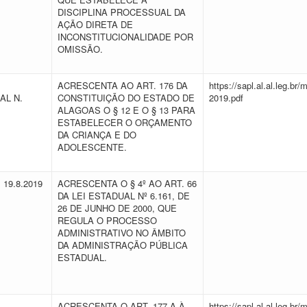
DISCIPLINA PROCESSUAL DA
AÇÃO DIRETA DE
INCONSTITUCIONALIDADE POR
OMISSÃO.
ACRESCENTA AO ART. 176 DA
https://sapl.al.al.leg.b
AL N.
CONSTITUIÇÃO DO ESTADO DE
2019.pdf
ALAGOAS O § 12 E O § 13 PARA
ESTABELECER O ORÇAMENTO
DA CRIANÇA E DO
ADOLESCENTE.
E 19.8.2019
ACRESCENTA O § 4º AO ART. 66
DA LEI ESTADUAL Nº 6.161, DE
26 DE JUNHO DE 2000, QUE
REGULA O PROCESSO
ADMINISTRATIVO NO ÂMBITO
DA ADMINISTRAÇÃO PÚBLICA
ESTADUAL.
ACRESCENTA O ART. 177-A À
https://sapl.al.al.leg.b