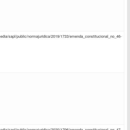
r/media/sapl/public/normajuridica/2019/1733/emenda_constitucional_no_46-
r/media/sapl/public/normajuridica/2020/1796/emenda_constitucional_no_47-