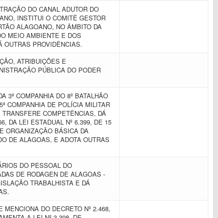
STRAÇÃO DO CANAL ADUTOR DO
NO, INSTITUI O COMITÊ GESTOR
RTÃO ALAGOANO, NO ÂMBITO DA
DO MEIO AMBIENTE E DOS
Á OUTRAS PROVIDÊNCIAS.
ÇÃO, ATRIBUIÇÕES E
NISTRAÇÃO PÚBLICA DO PODER
A 3ª COMPANHIA DO 8º BATALHÃO
 5ª COMPANHIA DE POLÍCIA MILITAR
I, TRANSFERE COMPETÊNCIAS, DÁ
, DA LEI ESTADUAL Nº 6.399, DE 15
 DE ORGANIZAÇÃO BÁSICA DA
ADO DE ALAGOAS, E ADOTA OUTRAS
ÁRIOS DO PESSOAL DO
DAS DE RODAGEN DE ALAGOAS -
GISLAÇÃO TRABALHISTA E DÁ
TAS.
E MENCIONA DO DECRETO Nº 2.468,
AMENTA A LEI Nº 3.398, DE