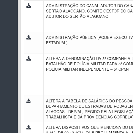
ADMINISTRAÇÃO DO CANAL ADUTOR DO CAN
SERTÃO ALAGOANO, COMITÊ GESTOR DO CA
ADUTOR DO SERTÃO ALAGOANO
ADMINISTRAÇÃO PÚBLICA (PODER EXECUTI
ESTADUAL)
ALTERA A DENOMINAÇÃO DA 3ª COMPANHIA D
BATALHÃO DE POLÍCIA MILITAR PARA 5ª COM
POLÍCIA MILITAR INDEPENDENTE – 5ª CPM/I
ALTERA A TABELA DE SALÁRIOS DO PESSOA
DEPARTAMENTO DE ESTRADAS DE RODAGEN
ALAGOAS - DER/AL, REGIDO PELA LEGISLAÇ
TRABALHISTA E DÁ PROVIDÊNCIAS CORREL
ALTERA DISPOSITIVOS QUE MENCIONA DO D
2.468, DE 02.12.1974, QUE REGULAMENTA A LEI