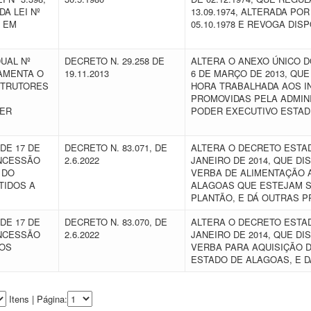
DA LEI Nº
13.09.1974, ALTERADA POR
S EM
05.10.1978 E REVOGA DI
UAL Nº
DECRETO N. 29.258 DE
ALTERA O ANEXO ÚNICO DO
LAMENTA O
19.11.2013
6 DE MARÇO DE 2013, Q
STRUTORES
HORA TRABALHADA AOS I
PROMOVIDAS PELA ADMINI
DER
PODER EXECUTIVO ESTAD
DE 17 DE
DECRETO N. 83.071, DE
ALTERA O DECRETO ESTADU
ONCESSÃO
2.6.2022
JANEIRO DE 2014, QUE D
 DO
VERBA DE ALIMENTAÇÃO 
TIDOS A
ALAGOAS QUE ESTEJAM S
PLANTÃO, E DÁ OUTRAS P
DE 17 DE
DECRETO N. 83.070, DE
ALTERA O DECRETO ESTADU
ONCESSÃO
2.6.2022
JANEIRO DE 2014, QUE D
AOS
VERBA PARA AQUISIÇÃO D
ESTADO DE ALAGOAS, E 
Itens | Página: