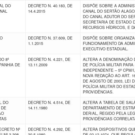
AL DO
DECRETO N. 40.183, DE
DISPÕE SOBRE A ADMINI
NAL
14.4.2015
CANAL DO SERTÃO ALAGOA
DO CANAL ADUTOR DO SE
SECRETARIA DE ESTADO 
RECURSOS HÍDRICOS, E D
VO
DECRETO N. 37.609, DE
DISPÕE SOBRE ORGANIZA
1.1.2015
FUNCIONAMENTO DA ADMI
EXECUTIVO ESTADUAL.
O 8º
DECRETO N. 4.221, DE
ALTERA A DENOMINAÇÃO D
PANHIA DE
13.11.2009
DE POLÍCIA MILITAR PARA
INDEPENDENTE – 5ª CPM/
NOVA REDAÇÃO AO ART. 166
DE AGOSTO DE 2003, LEI
POLÍCIA MILITAR DO EST
PROVIDÊNCIAS.
L DO
DECRETO N. 4.514, DE
ALTERA A TABELA DE SAL
 DE
14.11.1980
DEPARTAMENTO DE ESTRA
ÃO
DER/AL, REGIDO PELA LE
ATAS
PROVIDÊNCIAS CORRELA
ECRETO Nº
DECRETO N. 4.292, DE
ALTERA DISPOSITIVOS QU
 Nº 3.398,
30.5.1980
DE 02.12.1974, QUE REGUL