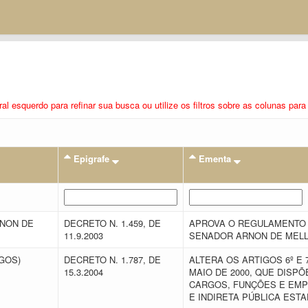
eral esquerdo para refinar sua busca ou utilize os filtros sobre as colunas pa
Epigrafe
Ementa
RNON DE
DECRETO N. 1.459, DE
APROVA O REGULAMENTO D
11.9.2003
SENADOR ARNON DE MELL
EGOS)
DECRETO N. 1.787, DE
ALTERA OS ARTIGOS 6º E 7
15.3.2004
MAIO DE 2000, QUE DISP
CARGOS, FUNÇÕES E EMP
E INDIRETA PÚBLICA EST