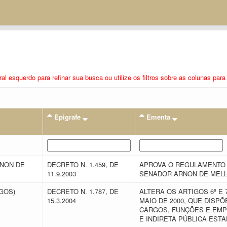
eral esquerdo para refinar sua busca ou utilize os filtros sobre as colunas pa
Epigrafe
Ementa
RNON DE
DECRETO N. 1.459, DE
APROVA O REGULAMENTO D
11.9.2003
SENADOR ARNON DE MELL
EGOS)
DECRETO N. 1.787, DE
ALTERA OS ARTIGOS 6º E 7
15.3.2004
MAIO DE 2000, QUE DISP
CARGOS, FUNÇÕES E EMP
E INDIRETA PÚBLICA EST