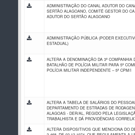
ADMINISTRAÇÃO DO CANAL ADUTOR DO CAN
SERTÃO ALAGOANO, COMITÊ GESTOR DO CA
ADUTOR DO SERTÃO ALAGOANO
ADMINISTRAÇÃO PÚBLICA (PODER EXECUTI
ESTADUAL)
ALTERA A DENOMINAÇÃO DA 3ª COMPANHIA D
BATALHÃO DE POLÍCIA MILITAR PARA 5ª COM
POLÍCIA MILITAR INDEPENDENTE – 5ª CPM/I
ALTERA A TABELA DE SALÁRIOS DO PESSOA
DEPARTAMENTO DE ESTRADAS DE RODAGEN
ALAGOAS - DER/AL, REGIDO PELA LEGISLAÇ
TRABALHISTA E DÁ PROVIDÊNCIAS CORREL
ALTERA DISPOSITIVOS QUE MENCIONA DO D
2.468, DE 02.12.1974, QUE REGULAMENTA A LEI