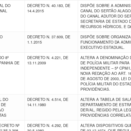
AL DO
DECRETO N. 40.183, DE
DISPÕE SOBRE A ADMINI
NAL
14.4.2015
CANAL DO SERTÃO ALAGOA
DO CANAL ADUTOR DO SE
SECRETARIA DE ESTADO 
RECURSOS HÍDRICOS, E D
VO
DECRETO N. 37.609, DE
DISPÕE SOBRE ORGANIZA
1.1.2015
FUNCIONAMENTO DA ADMI
EXECUTIVO ESTADUAL.
O 8º
DECRETO N. 4.221, DE
ALTERA A DENOMINAÇÃO D
PANHIA DE
13.11.2009
DE POLÍCIA MILITAR PARA
INDEPENDENTE – 5ª CPM/
NOVA REDAÇÃO AO ART. 166
DE AGOSTO DE 2003, LEI
POLÍCIA MILITAR DO EST
PROVIDÊNCIAS.
L DO
DECRETO N. 4.514, DE
ALTERA A TABELA DE SAL
 DE
14.11.1980
DEPARTAMENTO DE ESTRA
ÃO
DER/AL, REGIDO PELA LE
ATAS
PROVIDÊNCIAS CORRELA
ECRETO Nº
DECRETO N. 4.292, DE
ALTERA DISPOSITIVOS QU
 Nº 3.398,
30.5.1980
DE 02.12.1974, QUE REGUL