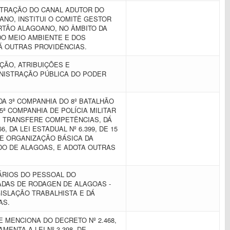
STRAÇÃO DO CANAL ADUTOR DO
NO, INSTITUI O COMITÊ GESTOR
RTÃO ALAGOANO, NO ÂMBITO DA
DO MEIO AMBIENTE E DOS
Á OUTRAS PROVIDÊNCIAS.
ÇÃO, ATRIBUIÇÕES E
NISTRAÇÃO PÚBLICA DO PODER
A 3ª COMPANHIA DO 8º BATALHÃO
 5ª COMPANHIA DE POLÍCIA MILITAR
I, TRANSFERE COMPETÊNCIAS, DÁ
, DA LEI ESTADUAL Nº 6.399, DE 15
 DE ORGANIZAÇÃO BÁSICA DA
ADO DE ALAGOAS, E ADOTA OUTRAS
ÁRIOS DO PESSOAL DO
DAS DE RODAGEN DE ALAGOAS -
GISLAÇÃO TRABALHISTA E DÁ
TAS.
E MENCIONA DO DECRETO Nº 2.468,
AMENTA A LEI Nº 3.398, DE