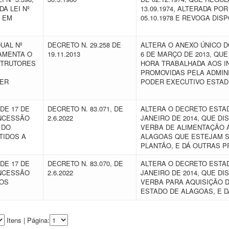
DA LEI Nº
13.09.1974, ALTERADA POR
S EM
05.10.1978 E REVOGA DI
UAL Nº
DECRETO N. 29.258 DE
ALTERA O ANEXO ÚNICO DO
LAMENTA O
19.11.2013
6 DE MARÇO DE 2013, Q
STRUTORES
HORA TRABALHADA AOS I
PROMOVIDAS PELA ADMINI
DER
PODER EXECUTIVO ESTAD
DE 17 DE
DECRETO N. 83.071, DE
ALTERA O DECRETO ESTADU
ONCESSÃO
2.6.2022
JANEIRO DE 2014, QUE D
 DO
VERBA DE ALIMENTAÇÃO 
TIDOS A
ALAGOAS QUE ESTEJAM S
PLANTÃO, E DÁ OUTRAS P
DE 17 DE
DECRETO N. 83.070, DE
ALTERA O DECRETO ESTADU
ONCESSÃO
2.6.2022
JANEIRO DE 2014, QUE D
AOS
VERBA PARA AQUISIÇÃO D
ESTADO DE ALAGOAS, E 
Itens | Página: