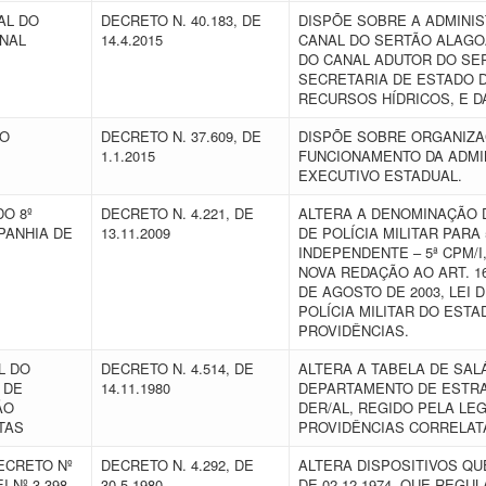
AL DO
DECRETO N. 40.183, DE
DISPÕE SOBRE A ADMINI
NAL
14.4.2015
CANAL DO SERTÃO ALAGOA
DO CANAL ADUTOR DO SE
SECRETARIA DE ESTADO 
RECURSOS HÍDRICOS, E D
VO
DECRETO N. 37.609, DE
DISPÕE SOBRE ORGANIZA
1.1.2015
FUNCIONAMENTO DA ADMI
EXECUTIVO ESTADUAL.
O 8º
DECRETO N. 4.221, DE
ALTERA A DENOMINAÇÃO D
PANHIA DE
13.11.2009
DE POLÍCIA MILITAR PARA
INDEPENDENTE – 5ª CPM/
NOVA REDAÇÃO AO ART. 166
DE AGOSTO DE 2003, LEI
POLÍCIA MILITAR DO EST
PROVIDÊNCIAS.
L DO
DECRETO N. 4.514, DE
ALTERA A TABELA DE SAL
 DE
14.11.1980
DEPARTAMENTO DE ESTRA
ÃO
DER/AL, REGIDO PELA LE
ATAS
PROVIDÊNCIAS CORRELA
ECRETO Nº
DECRETO N. 4.292, DE
ALTERA DISPOSITIVOS QU
 Nº 3.398,
30.5.1980
DE 02.12.1974, QUE REGUL