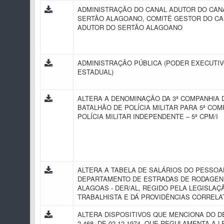
ADMINISTRAÇÃO DO CANAL ADUTOR DO CAN
SERTÃO ALAGOANO, COMITÊ GESTOR DO CA
ADUTOR DO SERTÃO ALAGOANO
ADMINISTRAÇÃO PÚBLICA (PODER EXECUTI
ESTADUAL)
ALTERA A DENOMINAÇÃO DA 3ª COMPANHIA D
BATALHÃO DE POLÍCIA MILITAR PARA 5ª COM
POLÍCIA MILITAR INDEPENDENTE – 5ª CPM/I
ALTERA A TABELA DE SALÁRIOS DO PESSOA
DEPARTAMENTO DE ESTRADAS DE RODAGEN
ALAGOAS - DER/AL, REGIDO PELA LEGISLAÇ
TRABALHISTA E DÁ PROVIDÊNCIAS CORREL
ALTERA DISPOSITIVOS QUE MENCIONA DO D
2.468, DE 02.12.1974, QUE REGULAMENTA A LEI