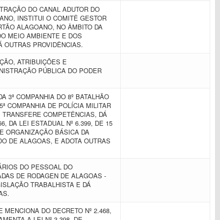
STRAÇÃO DO CANAL ADUTOR DO
NO, INSTITUI O COMITÊ GESTOR
RTÃO ALAGOANO, NO ÂMBITO DA
DO MEIO AMBIENTE E DOS
Á OUTRAS PROVIDÊNCIAS.
ÇÃO, ATRIBUIÇÕES E
NISTRAÇÃO PÚBLICA DO PODER
A 3ª COMPANHIA DO 8º BATALHÃO
 5ª COMPANHIA DE POLÍCIA MILITAR
I, TRANSFERE COMPETÊNCIAS, DÁ
, DA LEI ESTADUAL Nº 6.399, DE 15
 DE ORGANIZAÇÃO BÁSICA DA
ADO DE ALAGOAS, E ADOTA OUTRAS
ÁRIOS DO PESSOAL DO
DAS DE RODAGEN DE ALAGOAS -
GISLAÇÃO TRABALHISTA E DÁ
TAS.
E MENCIONA DO DECRETO Nº 2.468,
AMENTA A LEI Nº 3.398, DE