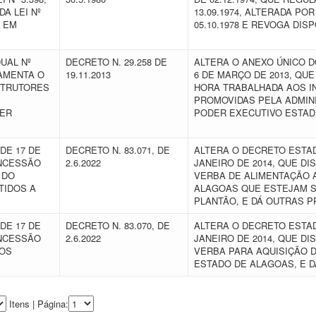
DA LEI Nº
13.09.1974, ALTERADA POR
S EM
05.10.1978 E REVOGA DI
UAL Nº
DECRETO N. 29.258 DE
ALTERA O ANEXO ÚNICO DO
LAMENTA O
19.11.2013
6 DE MARÇO DE 2013, Q
STRUTORES
HORA TRABALHADA AOS I
PROMOVIDAS PELA ADMINI
DER
PODER EXECUTIVO ESTAD
DE 17 DE
DECRETO N. 83.071, DE
ALTERA O DECRETO ESTADU
ONCESSÃO
2.6.2022
JANEIRO DE 2014, QUE D
 DO
VERBA DE ALIMENTAÇÃO 
TIDOS A
ALAGOAS QUE ESTEJAM S
PLANTÃO, E DÁ OUTRAS P
DE 17 DE
DECRETO N. 83.070, DE
ALTERA O DECRETO ESTADU
ONCESSÃO
2.6.2022
JANEIRO DE 2014, QUE D
AOS
VERBA PARA AQUISIÇÃO D
ESTADO DE ALAGOAS, E 
Itens | Página: