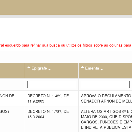
eral esquerdo para refinar sua busca ou utilize os filtros sobre as colunas pa
Epigrafe
Ementa
RNON DE
DECRETO N. 1.459, DE
APROVA O REGULAMENTO D
11.9.2003
SENADOR ARNON DE MELL
EGOS)
DECRETO N. 1.787, DE
ALTERA OS ARTIGOS 6º E 7
15.3.2004
MAIO DE 2000, QUE DISP
CARGOS, FUNÇÕES E EMP
E INDIRETA PÚBLICA EST