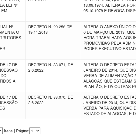
DA LEI Nº
13.09.1974, ALTERADA POR
S EM
05.10.1978 E REVOGA DI
UAL Nº
DECRETO N. 29.258 DE
ALTERA O ANEXO ÚNICO DO
LAMENTA O
19.11.2013
6 DE MARÇO DE 2013, Q
STRUTORES
HORA TRABALHADA AOS I
PROMOVIDAS PELA ADMINI
DER
PODER EXECUTIVO ESTAD
DE 17 DE
DECRETO N. 83.071, DE
ALTERA O DECRETO ESTADU
ONCESSÃO
2.6.2022
JANEIRO DE 2014, QUE D
 DO
VERBA DE ALIMENTAÇÃO 
TIDOS A
ALAGOAS QUE ESTEJAM S
PLANTÃO, E DÁ OUTRAS P
DE 17 DE
DECRETO N. 83.070, DE
ALTERA O DECRETO ESTADU
ONCESSÃO
2.6.2022
JANEIRO DE 2014, QUE D
AOS
VERBA PARA AQUISIÇÃO D
ESTADO DE ALAGOAS, E 
Itens | Página: