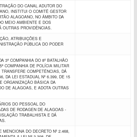
STRAÇÃO DO CANAL ADUTOR DO
NO, INSTITUI O COMITÊ GESTOR
RTÃO ALAGOANO, NO ÂMBITO DA
DO MEIO AMBIENTE E DOS
Á OUTRAS PROVIDÊNCIAS.
ÇÃO, ATRIBUIÇÕES E
NISTRAÇÃO PÚBLICA DO PODER
A 3ª COMPANHIA DO 8º BATALHÃO
 5ª COMPANHIA DE POLÍCIA MILITAR
I, TRANSFERE COMPETÊNCIAS, DÁ
, DA LEI ESTADUAL Nº 6.399, DE 15
 DE ORGANIZAÇÃO BÁSICA DA
ADO DE ALAGOAS, E ADOTA OUTRAS
ÁRIOS DO PESSOAL DO
DAS DE RODAGEN DE ALAGOAS -
GISLAÇÃO TRABALHISTA E DÁ
TAS.
E MENCIONA DO DECRETO Nº 2.468,
AMENTA A LEI Nº 3.398, DE