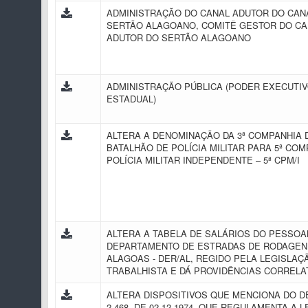
ADMINISTRAÇÃO DO CANAL ADUTOR DO CAN
SERTÃO ALAGOANO, COMITÊ GESTOR DO CA
ADUTOR DO SERTÃO ALAGOANO
ADMINISTRAÇÃO PÚBLICA (PODER EXECUTI
ESTADUAL)
ALTERA A DENOMINAÇÃO DA 3ª COMPANHIA D
BATALHÃO DE POLÍCIA MILITAR PARA 5ª COM
POLÍCIA MILITAR INDEPENDENTE – 5ª CPM/I
ALTERA A TABELA DE SALÁRIOS DO PESSOA
DEPARTAMENTO DE ESTRADAS DE RODAGEN
ALAGOAS - DER/AL, REGIDO PELA LEGISLAÇ
TRABALHISTA E DÁ PROVIDÊNCIAS CORREL
ALTERA DISPOSITIVOS QUE MENCIONA DO D
2.468, DE 02.12.1974, QUE REGULAMENTA A LEI