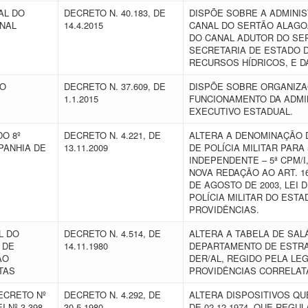
AL DO
DECRETO N. 40.183, DE
DISPÕE SOBRE A ADMINI
NAL
14.4.2015
CANAL DO SERTÃO ALAGOA
DO CANAL ADUTOR DO SE
SECRETARIA DE ESTADO 
RECURSOS HÍDRICOS, E D
VO
DECRETO N. 37.609, DE
DISPÕE SOBRE ORGANIZA
1.1.2015
FUNCIONAMENTO DA ADMI
EXECUTIVO ESTADUAL.
O 8º
DECRETO N. 4.221, DE
ALTERA A DENOMINAÇÃO D
PANHIA DE
13.11.2009
DE POLÍCIA MILITAR PARA
INDEPENDENTE – 5ª CPM/
NOVA REDAÇÃO AO ART. 166
DE AGOSTO DE 2003, LEI
POLÍCIA MILITAR DO EST
PROVIDÊNCIAS.
L DO
DECRETO N. 4.514, DE
ALTERA A TABELA DE SAL
 DE
14.11.1980
DEPARTAMENTO DE ESTRA
ÃO
DER/AL, REGIDO PELA LE
ATAS
PROVIDÊNCIAS CORRELA
ECRETO Nº
DECRETO N. 4.292, DE
ALTERA DISPOSITIVOS QU
 Nº 3.398,
30.5.1980
DE 02.12.1974, QUE REGUL