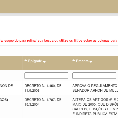
eral esquerdo para refinar sua busca ou utilize os filtros sobre as colunas pa
Epigrafe
Ementa
RNON DE
DECRETO N. 1.459, DE
APROVA O REGULAMENTO D
11.9.2003
SENADOR ARNON DE MELL
EGOS)
DECRETO N. 1.787, DE
ALTERA OS ARTIGOS 6º E 7
15.3.2004
MAIO DE 2000, QUE DISP
CARGOS, FUNÇÕES E EMP
E INDIRETA PÚBLICA EST