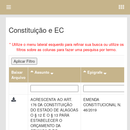
Constituição e EC
* Utilize o menu lateral esquerdo para refinar sua busca ou utilize os
filtros sobre as colunas para fazer uma pesquisa por termo.
Aplicar Filtro
Baixar
Assunto
Epigrafe
Arquivo
ACRESCENTA AO ART.
EMENDA
176 DA CONSTITUIÇÃO
CONSTITUCIONAL N.
DO ESTADO DE ALAGOAS
46/2019
O § 12 E O § 13 PARA
ESTABELECER O
ORÇAMENTO DA