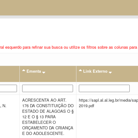
eral esquerdo para refinar sua busca ou utilize os filtros sobre as colunas pa
Ementa
Link Externo
ACRESCENTA AO ART.
https://sapl.al.al.leg.br/media/
 N.
176 DA CONSTITUIÇÃO DO
2019.pdf
ESTADO DE ALAGOAS O §
12 E O § 13 PARA
ESTABELECER O
ORÇAMENTO DA CRIANÇA
E DO ADOLESCENTE.