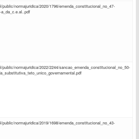
sapl/public/normajuridica/2020/1796/emenda_constitucional_no_47-
-a_da_c.e.al..pdf
sapl/public/normajuridica/2022/2244/sancao_emenda_constitucional_no_50-
_substitutiva_teto_unico_governamental.pdf
sapl/public/normajuridica/2019/1698/emenda_constitucional_no_43-