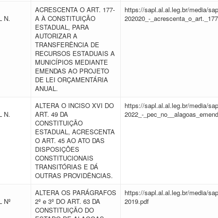
ACRESCENTA O ART. 177-
https://sapl.al.al.leg.br/media/
 N.
A À CONSTITUIÇÃO
202020_-_acrescenta_o_art._177
ESTADUAL, PARA
AUTORIZAR A
TRANSFERÊNCIA DE
RECURSOS ESTADUAIS A
MUNICÍPIOS MEDIANTE
EMENDAS AO PROJETO
DE LEI ORÇAMENTÁRIA
ANUAL.
ALTERA O INCISO XVI DO
https://sapl.al.al.leg.br/media/
 N.
ART. 49 DA
2022_-_pec_no__alagoas_emenda
CONSTITUIÇÃO
ESTADUAL, ACRESCENTA
O ART. 45 AO ATO DAS
DISPOSIÇÕES
CONSTITUCIONAIS
TRANSITÓRIAS E DÁ
OUTRAS PROVIDÊNCIAS.
ALTERA OS PARÁGRAFOS
https://sapl.al.al.leg.br/media/
 Nº
2º e 3º DO ART. 63 DA
2019.pdf
CONSTITUIÇÃO DO