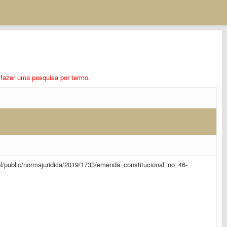
ra fazer uma pesquisa por termo.
sapl/public/normajuridica/2019/1733/emenda_constitucional_no_46-