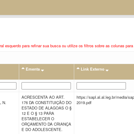
eral esquerdo para refinar sua busca ou utilize os filtros sobre as colunas pa
Ementa
Link Externo
ACRESCENTA AO ART.
https://sapl.al.al.leg.br/media/
 N.
176 DA CONSTITUIÇÃO DO
2019.pdf
ESTADO DE ALAGOAS O §
12 E O § 13 PARA
ESTABELECER O
ORÇAMENTO DA CRIANÇA
E DO ADOLESCENTE.