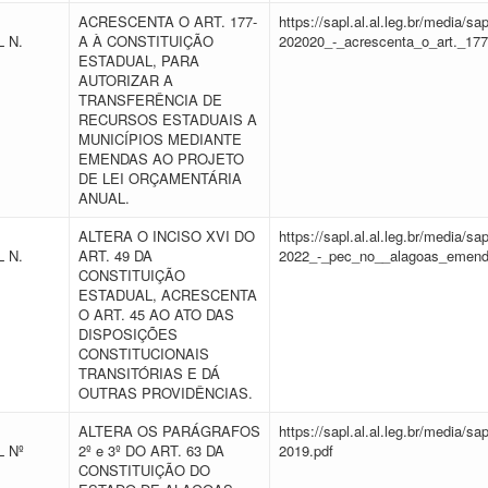
ACRESCENTA O ART. 177-
https://sapl.al.al.leg.br/media/
 N.
A À CONSTITUIÇÃO
202020_-_acrescenta_o_art._177
ESTADUAL, PARA
AUTORIZAR A
TRANSFERÊNCIA DE
RECURSOS ESTADUAIS A
MUNICÍPIOS MEDIANTE
EMENDAS AO PROJETO
DE LEI ORÇAMENTÁRIA
ANUAL.
ALTERA O INCISO XVI DO
https://sapl.al.al.leg.br/media/
 N.
ART. 49 DA
2022_-_pec_no__alagoas_emenda
CONSTITUIÇÃO
ESTADUAL, ACRESCENTA
O ART. 45 AO ATO DAS
DISPOSIÇÕES
CONSTITUCIONAIS
TRANSITÓRIAS E DÁ
OUTRAS PROVIDÊNCIAS.
ALTERA OS PARÁGRAFOS
https://sapl.al.al.leg.br/media/
 Nº
2º e 3º DO ART. 63 DA
2019.pdf
CONSTITUIÇÃO DO