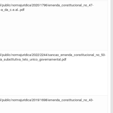
sapl/public/normajuridica/2020/1796/emenda_constitucional_no_47-
-a_da_c.e.al..pdf
sapl/public/normajuridica/2022/2244/sancao_emenda_constitucional_no_50-
_substitutiva_teto_unico_governamental.pdf
sapl/public/normajuridica/2019/1698/emenda_constitucional_no_43-