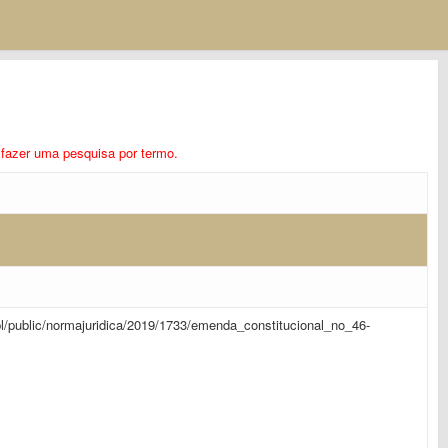
ra fazer uma pesquisa por termo.
sapl/public/normajuridica/2019/1733/emenda_constitucional_no_46-