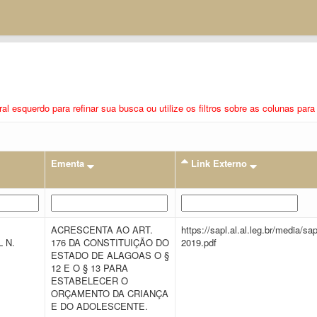
eral esquerdo para refinar sua busca ou utilize os filtros sobre as colunas pa
Ementa
Link Externo
ACRESCENTA AO ART.
https://sapl.al.al.leg.br/media/
 N.
176 DA CONSTITUIÇÃO DO
2019.pdf
ESTADO DE ALAGOAS O §
12 E O § 13 PARA
ESTABELECER O
ORÇAMENTO DA CRIANÇA
E DO ADOLESCENTE.