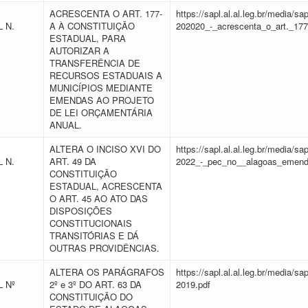
ACRESCENTA O ART. 177-
https://sapl.al.al.leg.br/media/
 N.
A À CONSTITUIÇÃO
202020_-_acrescenta_o_art._177
ESTADUAL, PARA
AUTORIZAR A
TRANSFERÊNCIA DE
RECURSOS ESTADUAIS A
MUNICÍPIOS MEDIANTE
EMENDAS AO PROJETO
DE LEI ORÇAMENTÁRIA
ANUAL.
ALTERA O INCISO XVI DO
https://sapl.al.al.leg.br/media/
 N.
ART. 49 DA
2022_-_pec_no__alagoas_emenda
CONSTITUIÇÃO
ESTADUAL, ACRESCENTA
O ART. 45 AO ATO DAS
DISPOSIÇÕES
CONSTITUCIONAIS
TRANSITÓRIAS E DÁ
OUTRAS PROVIDÊNCIAS.
ALTERA OS PARÁGRAFOS
https://sapl.al.al.leg.br/media/
 Nº
2º e 3º DO ART. 63 DA
2019.pdf
CONSTITUIÇÃO DO