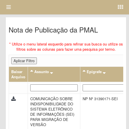
Nota de Publicação da PMAL
* Utilize o menu lateral esquerdo para refinar sua busca ou utilize os
filtros sobre as colunas para fazer uma pesquisa por termo.
Aplicar Filtro
Baixar
Assunto
Epigrafe
Arquivo
COMUNICAÇÃO SOBRE
NP Nº 31390171-SEI
INDISPONIBILIDADE DO
SISTEMA ELETRÔNICO
DE INFORMAÇÕES (SEI)
PARA MIGRAÇÃO DE
VERSÃO