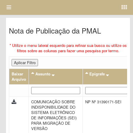
Nota de Publicação da PMAL
* Utilize o menu lateral esquerdo para refinar sua busca ou utilize os
filtros sobre as colunas para fazer uma pesquisa por termo.
Aplicar Filtro
Baixar
Assunto
Epigrafe
Arquivo
COMUNICAÇÃO SOBRE
NP Nº 31390171-SEI
INDISPONIBILIDADE DO
SISTEMA ELETRÔNICO
DE INFORMAÇÕES (SEI)
PARA MIGRAÇÃO DE
VERSÃO