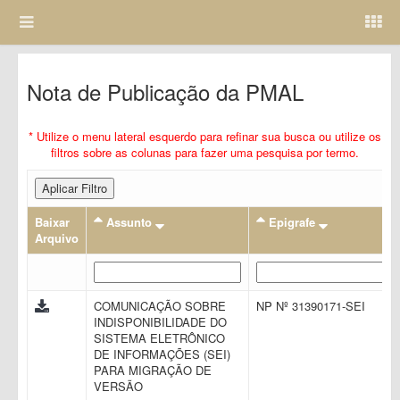
Nota de Publicação da PMAL
* Utilize o menu lateral esquerdo para refinar sua busca ou utilize os
filtros sobre as colunas para fazer uma pesquisa por termo.
Aplicar Filtro
Baixar
Assunto
Epigrafe
Arquivo
COMUNICAÇÃO SOBRE
NP Nº 31390171-SEI
INDISPONIBILIDADE DO
SISTEMA ELETRÔNICO
DE INFORMAÇÕES (SEI)
PARA MIGRAÇÃO DE
VERSÃO