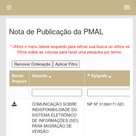
Nota de Publicação da PMAL
* Utilize o menu lateral esquerdo para refinar sua busca ou utilize os
filtros sobre as colunas para fazer uma pesquisa por termo.
Remover Ordenação
Aplicar Filtro
Baixar
Assunto
Epigrafe
Arquivo
COMUNICAÇÃO SOBRE
NP Nº 31390171-SEI
INDISPONIBILIDADE DO
SISTEMA ELETRÔNICO
DE INFORMAÇÕES (SEI)
PARA MIGRAÇÃO DE
VERSÃO