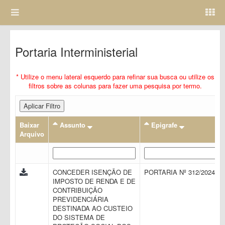
Portaria Interministerial
* Utilize o menu lateral esquerdo para refinar sua busca ou utilize os
filtros sobre as colunas para fazer uma pesquisa por termo.
Aplicar Filtro
Baixar
Assunto
Epigrafe
Arquivo
CONCEDER ISENÇÃO DE
PORTARIA Nº 312/2024
IMPOSTO DE RENDA E DE
CONTRIBUIÇÃO
PREVIDENCIÁRIA
DESTINADA AO CUSTEIO
DO SISTEMA DE