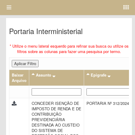
Portaria Interministerial
* Utilize o menu lateral esquerdo para refinar sua busca ou utilize os
filtros sobre as colunas para fazer uma pesquisa por termo.
Aplicar Filtro
Baixar
Assunto
Epigrafe
Arquivo
CONCEDER ISENÇÃO DE
PORTARIA Nº 312/2024
IMPOSTO DE RENDA E DE
CONTRIBUIÇÃO
PREVIDENCIÁRIA
DESTINADA AO CUSTEIO
DO SISTEMA DE