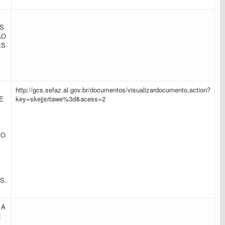
S
ÃO
ES
E
http://gcs.sefaz.al.gov.br/documentos/visualizardocumento.action?
E
key=skejjsrtawe%3d&acess=2
PO
S.
 A
E