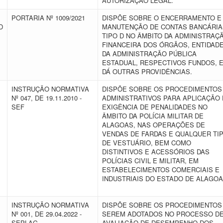
AUTORIZAÇÃO LEGAL.
PORTARIA Nº 1009/2021
DISPÕE SOBRE O ENCERRAMENTO E
D
MANUTENÇÃO DE CONTAS BANCÁRIA
TIPO D NO ÂMBITO DA ADMINISTRAÇ
FINANCEIRA DOS ÓRGÃOS, ENTIDAD
DA ADMINISTRAÇÃO PÚBLICA
ESTADUAL, RESPECTIVOS FUNDOS, 
DÁ OUTRAS PROVIDÊNCIAS.
INSTRUÇÃO NORMATIVA
DISPÕE SOBRE OS PROCEDIMENTOS
Nº 047, DE 19.11.2010 -
ADMINISTRATIVOS PARA APLICAÇÃO 
SEF
EXIGÊNCIA DE PENALIDADES NO
ÂMBITO DA POLÍCIA MILITAR DE
ALAGOAS, NAS OPERAÇÕES DE
VENDAS DE FARDAS E QUALQUER TI
DE VESTUÁRIO, BEM COMO
DISTINTIVOS E ACESSÓRIOS DAS
POLÍCIAS CIVIL E MILITAR, EM
ESTABELECIMENTOS COMERCIAIS E
INDUSTRIAIS DO ESTADO DE ALAGOA
INSTRUÇÃO NORMATIVA
DISPÕE SOBRE OS PROCEDIMENTOS
Nº 001, DE 29.04.2022 -
SEREM ADOTADOS NO PROCESSO D
SEPLAG
AVALIAÇÃO DE DESEMPENHO DOS