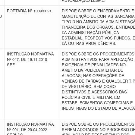
AUTORIZAÇÃO LEGAL.
PORTARIA Nº 1009/2021
DISPÕE SOBRE O ENCERRAMENTO E
D
MANUTENÇÃO DE CONTAS BANCÁRIA
TIPO D NO ÂMBITO DA ADMINISTRAÇ
FINANCEIRA DOS ÓRGÃOS, ENTIDAD
DA ADMINISTRAÇÃO PÚBLICA
ESTADUAL, RESPECTIVOS FUNDOS, 
DÁ OUTRAS PROVIDÊNCIAS.
INSTRUÇÃO NORMATIVA
DISPÕE SOBRE OS PROCEDIMENTOS
Nº 047, DE 19.11.2010 -
ADMINISTRATIVOS PARA APLICAÇÃO 
SEF
EXIGÊNCIA DE PENALIDADES NO
ÂMBITO DA POLÍCIA MILITAR DE
ALAGOAS, NAS OPERAÇÕES DE
VENDAS DE FARDAS E QUALQUER TI
DE VESTUÁRIO, BEM COMO
DISTINTIVOS E ACESSÓRIOS DAS
POLÍCIAS CIVIL E MILITAR, EM
ESTABELECIMENTOS COMERCIAIS E
INDUSTRIAIS DO ESTADO DE ALAGOA
INSTRUÇÃO NORMATIVA
DISPÕE SOBRE OS PROCEDIMENTOS
Nº 001, DE 29.04.2022 -
SEREM ADOTADOS NO PROCESSO D
SEPLAG
AVALIAÇÃO DE DESEMPENHO DOS