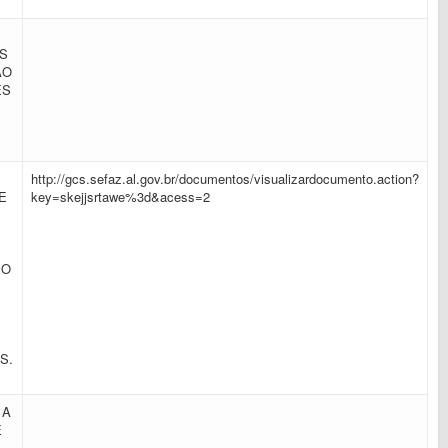
S
ÃO
ES
E
http://gcs.sefaz.al.gov.br/documentos/visualizardocumento.action?
E
key=skejjsrtawe%3d&acess=2
PO
S.
 A
E