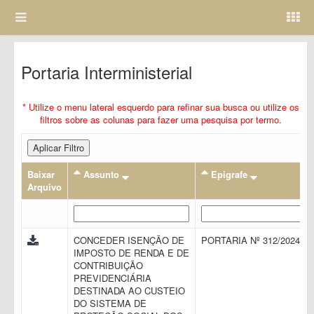
Portaria Interministerial
* Utilize o menu lateral esquerdo para refinar sua busca ou utilize os
filtros sobre as colunas para fazer uma pesquisa por termo.
Aplicar Filtro
Baixar
Assunto
Epigrafe
Arquivo
CONCEDER ISENÇÃO DE
PORTARIA Nº 312/2024
IMPOSTO DE RENDA E DE
CONTRIBUIÇÃO
PREVIDENCIÁRIA
DESTINADA AO CUSTEIO
DO SISTEMA DE