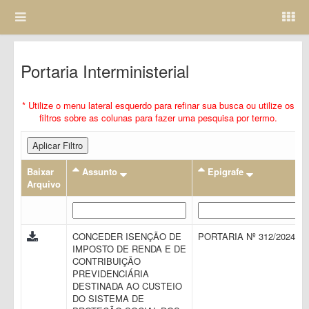
Portaria Interministerial
* Utilize o menu lateral esquerdo para refinar sua busca ou utilize os
filtros sobre as colunas para fazer uma pesquisa por termo.
Aplicar Filtro
Baixar
Assunto
Epigrafe
Arquivo
CONCEDER ISENÇÃO DE
PORTARIA Nº 312/2024
IMPOSTO DE RENDA E DE
CONTRIBUIÇÃO
PREVIDENCIÁRIA
DESTINADA AO CUSTEIO
DO SISTEMA DE