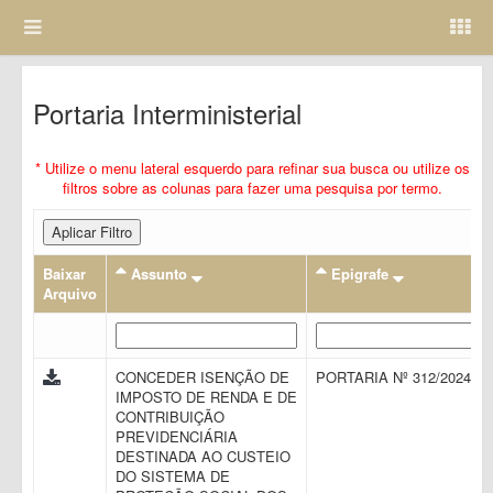
Portaria Interministerial
* Utilize o menu lateral esquerdo para refinar sua busca ou utilize os
filtros sobre as colunas para fazer uma pesquisa por termo.
Aplicar Filtro
Baixar
Assunto
Epigrafe
Arquivo
CONCEDER ISENÇÃO DE
PORTARIA Nº 312/2024
IMPOSTO DE RENDA E DE
CONTRIBUIÇÃO
PREVIDENCIÁRIA
DESTINADA AO CUSTEIO
DO SISTEMA DE