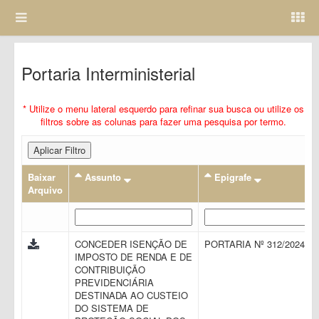
Portaria Interministerial
* Utilize o menu lateral esquerdo para refinar sua busca ou utilize os
filtros sobre as colunas para fazer uma pesquisa por termo.
Aplicar Filtro
Baixar
Assunto
Epigrafe
Arquivo
CONCEDER ISENÇÃO DE
PORTARIA Nº 312/2024
IMPOSTO DE RENDA E DE
CONTRIBUIÇÃO
PREVIDENCIÁRIA
DESTINADA AO CUSTEIO
DO SISTEMA DE