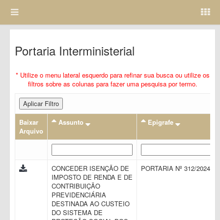
Portaria Interministerial
* Utilize o menu lateral esquerdo para refinar sua busca ou utilize os
filtros sobre as colunas para fazer uma pesquisa por termo.
Aplicar Filtro
Baixar
Assunto
Epigrafe
Arquivo
CONCEDER ISENÇÃO DE
PORTARIA Nº 312/2024
IMPOSTO DE RENDA E DE
CONTRIBUIÇÃO
PREVIDENCIÁRIA
DESTINADA AO CUSTEIO
DO SISTEMA DE