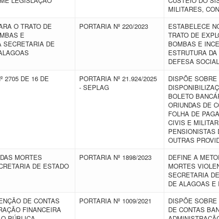
RME LEGISLAÇÃO
CUSTEIO DO SI
MILITARES, CO
ARA O TRATO DE
PORTARIA Nº 220/2023
ESTABELECE N
OMBAS E
TRATO DE EXPL
A SECRETARIA DE
BOMBAS E INCE
 ALAGOAS
ESTRUTURA DA 
DEFESA SOCIA
 2705 DE 16 DE
PORTARIA Nº 21.924/2025
DISPÕE SOBRE 
- SEPLAG
DISPONIBILIZA
BOLETO BANCÁR
ORIUNDAS DE C
FOLHA DE PAG
CIVIS E MILITA
PENSIONISTAS 
OUTRAS PROVI
 DAS MORTES
PORTARIA Nº 1898/2023
DEFINE A METO
ECRETARIA DE ESTADO
MORTES VIOLEN
SECRETARIA D
DE ALAGOAS E
ENÇÃO DE CONTAS
PORTARIA Nº 1009/2021
DISPÕE SOBRE
TRAÇÃO FINANCEIRA
DE CONTAS BAN
ÃO PÚBLICA
ADMINISTRAÇÃ