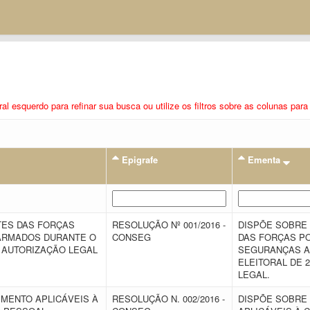
eral esquerdo para refinar sua busca ou utilize os filtros sobre as colunas pa
Epigrafe
Ementa
TES DAS FORÇAS
RESOLUÇÃO Nº 001/2016 -
DISPÕE SOBRE 
 ARMADOS DURANTE O
CONSEG
DAS FORÇAS PO
A AUTORIZAÇÃO LEGAL
SEGURANÇAS A
ELEITORAL DE 
LEGAL.
MENTO APLICÁVEIS À
RESOLUÇÃO N. 002/2016 -
DISPÕE SOBRE