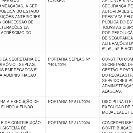
A PESSOAL
CONSEG
APLICÁVEIS À 
AMEAÇADAS, A SER
SEGURANÇA PE
PÚBLICA DO ESTADO
AUTORIDADES 
SIÇÕES ANTERIORES,
PRESTADA PEL
A CONCESSÃO DE
PÚBLICA DO E
LTERAÇÕES DA
TODAS AS DISP
 E ACRÉSCIMO DO
POR RESOLUÇÃ
DE SEGURANÇA
ALTERAÇÕES DA
5º, 6º, 10º E A
O DA SECRETARIA DE
PORTARIA SEPLAG Nº
CONSTITUI COM
IMÔNIO - SEPLAG,
7401/2024
SECRETARIA D
OS EMPREGADOS E
GESTÃO E PATR
DA ADMINISTRAÇÃO
DO RECADASTR
S
SERVIDORES PÚ
ADMINISTRAÇÃO
ALAGOAS.
ARA A EXECUÇÃO DE
PORTARIA Nº 811/2024
DISCIPLINA O 
E FUNDO A FUNDO
EXECUÇÃO DE 
MODALIDADE F
 E DE CONTRIBUIÇÃO
PORTARIA Nº 312/2024
CONCEDER ISEN
O SISTEMA DE
CONTRIBUIÇÃO 