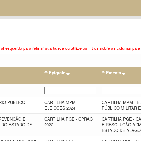
eral esquerdo para refinar sua busca ou utilize os filtros sobre as colunas pa
Epigrafe
Ementa
RIO PÚBLICO
CARTILHA MPM -
CARTILHA MPM - EL
ELEIÇÕES 2024
PÚBLICO MILITAR 
PREVENÇÃO E
CARTILHA PGE - CPRAC
CARTILHA PGE - 
 DO ESTADO DE
2022
E RESOLUÇÃO ADM
ESTADO DE ALAGO