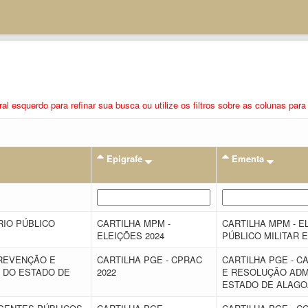
eral esquerdo para refinar sua busca ou utilize os filtros sobre as colunas pa
Epigrafe
Ementa
RIO PÚBLICO
CARTILHA MPM -
CARTILHA MPM - EL
ELEIÇÕES 2024
PÚBLICO MILITAR 
PREVENÇÃO E
CARTILHA PGE - CPRAC
CARTILHA PGE - 
 DO ESTADO DE
2022
E RESOLUÇÃO ADM
ESTADO DE ALAGO