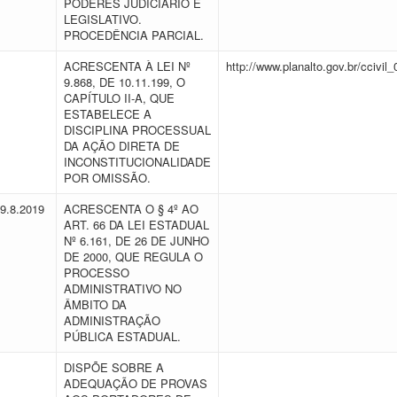
PODERES JUDICIÁRIO E
LEGISLATIVO.
PROCEDÊNCIA PARCIAL.
ACRESCENTA À LEI Nº
http://www.planalto.gov.br/ccivi
9.868, DE 10.11.199, O
CAPÍTULO II-A, QUE
ESTABELECE A
DISCIPLINA PROCESSUAL
DA AÇÃO DIRETA DE
INCONSTITUCIONALIDADE
POR OMISSÃO.
19.8.2019
ACRESCENTA O § 4º AO
ART. 66 DA LEI ESTADUAL
Nº 6.161, DE 26 DE JUNHO
DE 2000, QUE REGULA O
PROCESSO
ADMINISTRATIVO NO
ÂMBITO DA
ADMINISTRAÇÃO
PÚBLICA ESTADUAL.
DISPÕE SOBRE A
ADEQUAÇÃO DE PROVAS