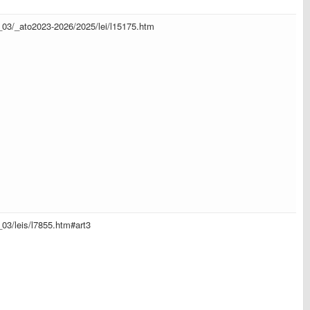
il_03/_ato2023-2026/2025/lei/l15175.htm
l_03/leis/l7855.htm#art3