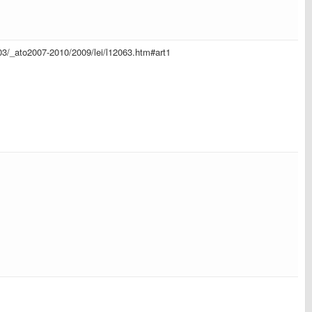
l_03/_ato2007-2010/2009/lei/l12063.htm#art1