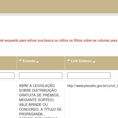
eral esquerdo para refinar sua busca ou utilize os filtros sobre as colunas pa
Ementa
Link Externo
ABRE A LEGISLAÇÃO
http://www.planalto.gov.br/ccivil
SOBRE DISTRIBUIÇÃO
GRATUITA DE PRÊMIOS,
MEDIANTE SORTEIO,
VALE-BRINDE OU
CONCURSO, A TÍTULO DE
PROPAGANDA ,