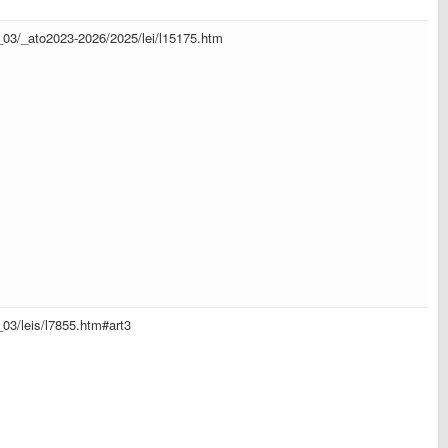
il_03/_ato2023-2026/2025/lei/l15175.htm
l_03/leis/l7855.htm#art3