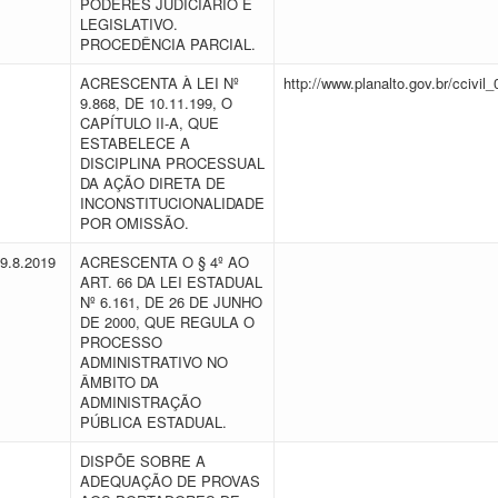
PODERES JUDICIÁRIO E
LEGISLATIVO.
PROCEDÊNCIA PARCIAL.
ACRESCENTA À LEI Nº
http://www.planalto.gov.br/ccivi
9.868, DE 10.11.199, O
CAPÍTULO II-A, QUE
ESTABELECE A
DISCIPLINA PROCESSUAL
DA AÇÃO DIRETA DE
INCONSTITUCIONALIDADE
POR OMISSÃO.
19.8.2019
ACRESCENTA O § 4º AO
ART. 66 DA LEI ESTADUAL
Nº 6.161, DE 26 DE JUNHO
DE 2000, QUE REGULA O
PROCESSO
ADMINISTRATIVO NO
ÂMBITO DA
ADMINISTRAÇÃO
PÚBLICA ESTADUAL.
DISPÕE SOBRE A
ADEQUAÇÃO DE PROVAS