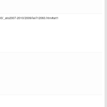
l_03/_ato2007-2010/2009/lei/l12063.htm#art1