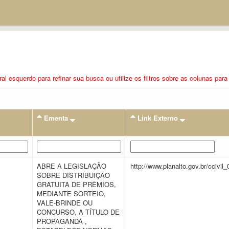
eral esquerdo para refinar sua busca ou utilize os filtros sobre as colunas pa
Ementa
Link Externo
ABRE A LEGISLAÇÃO
http://www.planalto.gov.br/ccivil
SOBRE DISTRIBUIÇÃO
GRATUITA DE PRÊMIOS,
MEDIANTE SORTEIO,
VALE-BRINDE OU
CONCURSO, A TÍTULO DE
PROPAGANDA ,