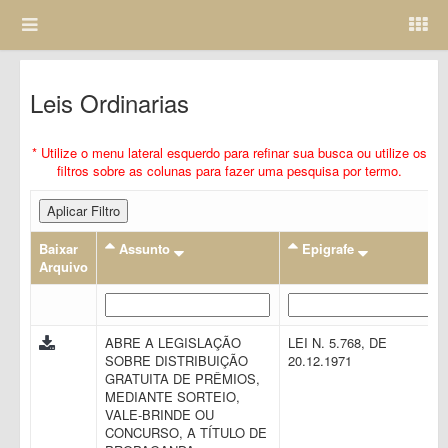
Leis Ordinarias
* Utilize o menu lateral esquerdo para refinar sua busca ou utilize os
filtros sobre as colunas para fazer uma pesquisa por termo.
Aplicar Filtro
Baixar
Assunto
Epigrafe
Arquivo
ABRE A LEGISLAÇÃO
LEI N. 5.768, DE
SOBRE DISTRIBUIÇÃO
20.12.1971
GRATUITA DE PRÊMIOS,
MEDIANTE SORTEIO,
VALE-BRINDE OU
CONCURSO, A TÍTULO DE