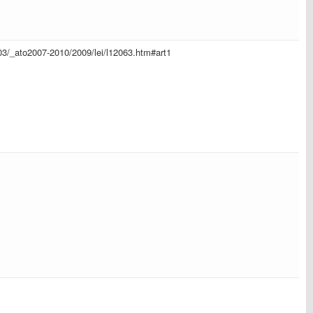
l_03/_ato2007-2010/2009/lei/l12063.htm#art1