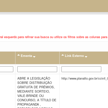
eral esquerdo para refinar sua busca ou utilize os filtros sobre as colunas pa
Ementa
Link Externo
ABRE A LEGISLAÇÃO
http://www.planalto.gov.br/ccivil
SOBRE DISTRIBUIÇÃO
GRATUITA DE PRÊMIOS,
MEDIANTE SORTEIO,
VALE-BRINDE OU
CONCURSO, A TÍTULO DE
PROPAGANDA ,