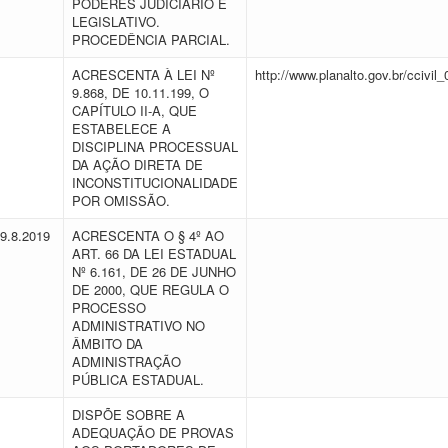
PODERES JUDICIÁRIO E
LEGISLATIVO.
PROCEDÊNCIA PARCIAL.
ACRESCENTA À LEI Nº
http://www.planalto.gov.br/ccivi
9.868, DE 10.11.199, O
CAPÍTULO II-A, QUE
ESTABELECE A
DISCIPLINA PROCESSUAL
DA AÇÃO DIRETA DE
INCONSTITUCIONALIDADE
POR OMISSÃO.
19.8.2019
ACRESCENTA O § 4º AO
ART. 66 DA LEI ESTADUAL
Nº 6.161, DE 26 DE JUNHO
DE 2000, QUE REGULA O
PROCESSO
ADMINISTRATIVO NO
ÂMBITO DA
ADMINISTRAÇÃO
PÚBLICA ESTADUAL.
DISPÕE SOBRE A
ADEQUAÇÃO DE PROVAS