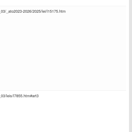
il_03/_ato2023-2026/2025/lei/l15175.htm
l_03/leis/l7855.htm#art3