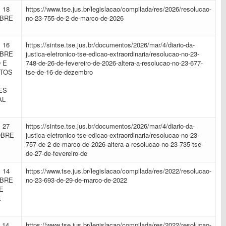
 18
https://www.tse.jus.br/legislacao/compilada/res/2026/resolucao-
OBRE
no-23-755-de-2-de-marco-de-2026
 16
https://sintse.tse.jus.br/documentos/2026/mar/4/diario-da-
OBRE
justica-eletronico-tse-edicao-extraordinaria/resolucao-no-23-
 E
748-de-26-de-fevereiro-de-2026-altera-a-resolucao-no-23-677-
OTOS
tse-de-16-de-dezembro
ES
AL
 27
https://sintse.tse.jus.br/documentos/2026/mar/4/diario-da-
OBRE
justica-eletronico-tse-edicao-extraordinaria/resolucao-no-23-
757-de-2-de-marco-de-2026-altera-a-resolucao-no-23-735-tse-
de-27-de-fevereiro-de
 14
https://www.tse.jus.br/legislacao/compilada/res/2022/resolucao-
OBRE
no-23-693-de-29-de-marco-de-2022
E
E
 14
https://www.tse.jus.br/legislacao/compilada/res/2022/resolucao-