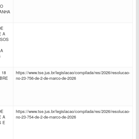
DO
PANHA
DE
E A
RSOS
 A
S
 18
https://www.tse.jus.br/legislacao/compilada/res/2026/resolucao-
OBRE
no-23-756-de-2-de-marco-de-2026
DE
https://www.tse.jus.br/legislacao/compilada/res/2026/resolucao-
E A
no-23-754-de-2-de-marco-de-2026
S E