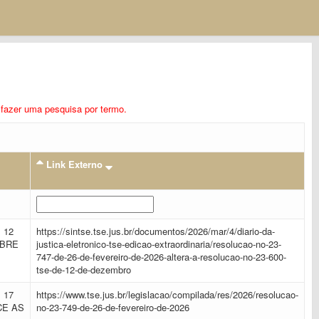
ra fazer uma pesquisa por termo.
Link Externo
 12
https://sintse.tse.jus.br/documentos/2026/mar/4/diario-da-
OBRE
justica-eletronico-tse-edicao-extraordinaria/resolucao-no-23-
747-de-26-de-fevereiro-de-2026-altera-a-resolucao-no-23-600-
tse-de-12-de-dezembro
 17
https://www.tse.jus.br/legislacao/compilada/res/2026/resolucao-
CE AS
no-23-749-de-26-de-fevereiro-de-2026