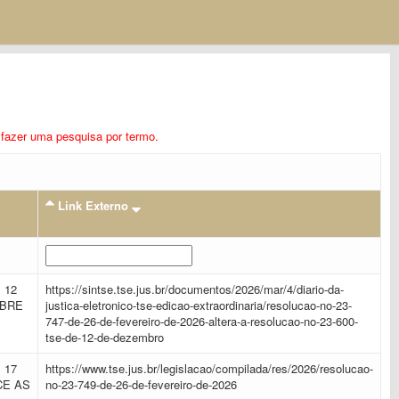
ra fazer uma pesquisa por termo.
Link Externo
 12
https://sintse.tse.jus.br/documentos/2026/mar/4/diario-da-
OBRE
justica-eletronico-tse-edicao-extraordinaria/resolucao-no-23-
747-de-26-de-fevereiro-de-2026-altera-a-resolucao-no-23-600-
tse-de-12-de-dezembro
 17
https://www.tse.jus.br/legislacao/compilada/res/2026/resolucao-
CE AS
no-23-749-de-26-de-fevereiro-de-2026