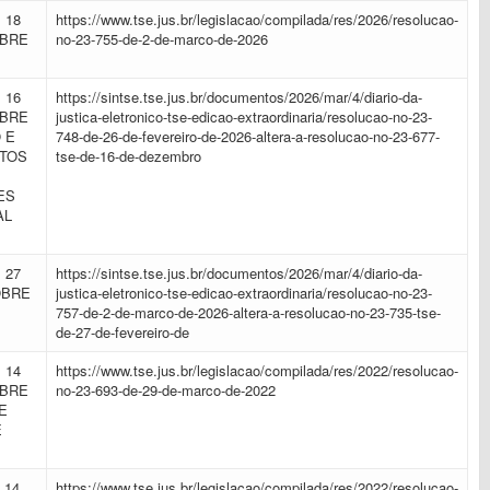
 18
https://www.tse.jus.br/legislacao/compilada/res/2026/resolucao-
OBRE
no-23-755-de-2-de-marco-de-2026
 16
https://sintse.tse.jus.br/documentos/2026/mar/4/diario-da-
OBRE
justica-eletronico-tse-edicao-extraordinaria/resolucao-no-23-
 E
748-de-26-de-fevereiro-de-2026-altera-a-resolucao-no-23-677-
OTOS
tse-de-16-de-dezembro
ES
AL
 27
https://sintse.tse.jus.br/documentos/2026/mar/4/diario-da-
OBRE
justica-eletronico-tse-edicao-extraordinaria/resolucao-no-23-
757-de-2-de-marco-de-2026-altera-a-resolucao-no-23-735-tse-
de-27-de-fevereiro-de
 14
https://www.tse.jus.br/legislacao/compilada/res/2022/resolucao-
OBRE
no-23-693-de-29-de-marco-de-2022
E
E
 14
https://www.tse.jus.br/legislacao/compilada/res/2022/resolucao-