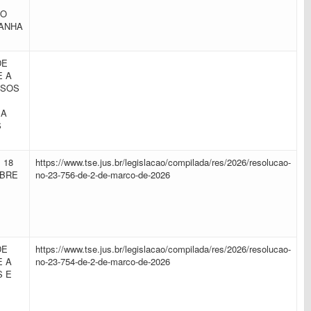
DO
PANHA
DE
E A
RSOS
 A
S
 18
https://www.tse.jus.br/legislacao/compilada/res/2026/resolucao-
OBRE
no-23-756-de-2-de-marco-de-2026
DE
https://www.tse.jus.br/legislacao/compilada/res/2026/resolucao-
E A
no-23-754-de-2-de-marco-de-2026
S E