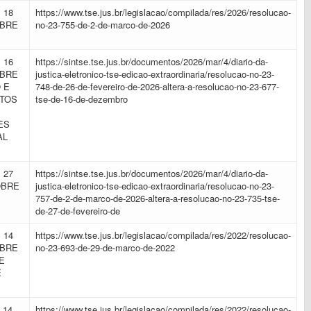
 18
https://www.tse.jus.br/legislacao/compilada/res/2026/resolucao-
OBRE
no-23-755-de-2-de-marco-de-2026
 16
https://sintse.tse.jus.br/documentos/2026/mar/4/diario-da-
OBRE
justica-eletronico-tse-edicao-extraordinaria/resolucao-no-23-
 E
748-de-26-de-fevereiro-de-2026-altera-a-resolucao-no-23-677-
OTOS
tse-de-16-de-dezembro
ES
AL
 27
https://sintse.tse.jus.br/documentos/2026/mar/4/diario-da-
OBRE
justica-eletronico-tse-edicao-extraordinaria/resolucao-no-23-
757-de-2-de-marco-de-2026-altera-a-resolucao-no-23-735-tse-
de-27-de-fevereiro-de
 14
https://www.tse.jus.br/legislacao/compilada/res/2022/resolucao-
OBRE
no-23-693-de-29-de-marco-de-2022
E
E
 14
https://www.tse.jus.br/legislacao/compilada/res/2022/resolucao-