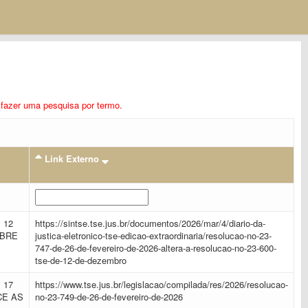
ra fazer uma pesquisa por termo.
Link Externo
 12
https://sintse.tse.jus.br/documentos/2026/mar/4/diario-da-
OBRE
justica-eletronico-tse-edicao-extraordinaria/resolucao-no-23-
747-de-26-de-fevereiro-de-2026-altera-a-resolucao-no-23-600-
tse-de-12-de-dezembro
 17
https://www.tse.jus.br/legislacao/compilada/res/2026/resolucao-
CE AS
no-23-749-de-26-de-fevereiro-de-2026