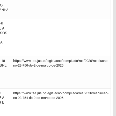
DO
PANHA
DE
E A
RSOS
 A
S
 18
https://www.tse.jus.br/legislacao/compilada/res/2026/resolucao-
OBRE
no-23-756-de-2-de-marco-de-2026
DE
https://www.tse.jus.br/legislacao/compilada/res/2026/resolucao-
E A
no-23-754-de-2-de-marco-de-2026
S E