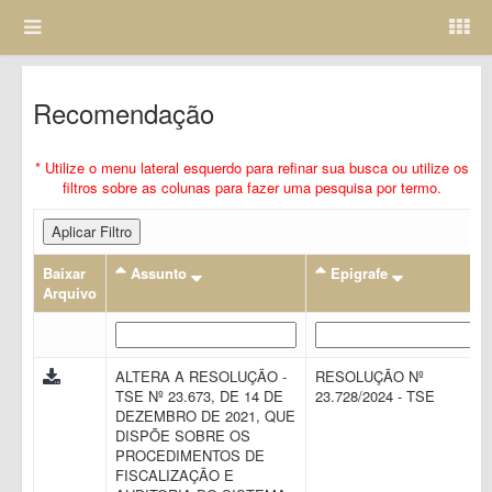
Recomendação
* Utilize o menu lateral esquerdo para refinar sua busca ou utilize os
filtros sobre as colunas para fazer uma pesquisa por termo.
Aplicar Filtro
Baixar
Assunto
Epigrafe
Arquivo
ALTERA A RESOLUÇÃO -
RESOLUÇÃO Nº
TSE Nº 23.673, DE 14 DE
23.728/2024 - TSE
DEZEMBRO DE 2021, QUE
DISPÕE SOBRE OS
PROCEDIMENTOS DE
FISCALIZAÇÃO E