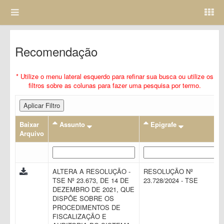
Recomendação
* Utilize o menu lateral esquerdo para refinar sua busca ou utilize os
filtros sobre as colunas para fazer uma pesquisa por termo.
Aplicar Filtro
Baixar
Assunto
Epigrafe
Arquivo
ALTERA A RESOLUÇÃO -
RESOLUÇÃO Nº
TSE Nº 23.673, DE 14 DE
23.728/2024 - TSE
DEZEMBRO DE 2021, QUE
DISPÕE SOBRE OS
PROCEDIMENTOS DE
FISCALIZAÇÃO E