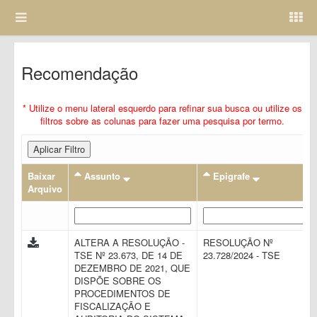
Recomendação
* Utilize o menu lateral esquerdo para refinar sua busca ou utilize os
filtros sobre as colunas para fazer uma pesquisa por termo.
Aplicar Filtro
Baixar
Assunto
Epigrafe
Arquivo
ALTERA A RESOLUÇÃO -
RESOLUÇÃO Nº
TSE Nº 23.673, DE 14 DE
23.728/2024 - TSE
DEZEMBRO DE 2021, QUE
DISPÕE SOBRE OS
PROCEDIMENTOS DE
FISCALIZAÇÃO E