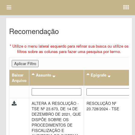
Recomendação
* Utilize o menu lateral esquerdo para refinar sua busca ou utilize os
filtros sobre as colunas para fazer uma pesquisa por termo.
Aplicar Filtro
Baixar
Assunto
Epigrafe
Arquivo
ALTERA A RESOLUÇÃO -
RESOLUÇÃO Nº
TSE Nº 23.673, DE 14 DE
23.728/2024 - TSE
DEZEMBRO DE 2021, QUE
DISPÕE SOBRE OS
PROCEDIMENTOS DE
FISCALIZAÇÃO E