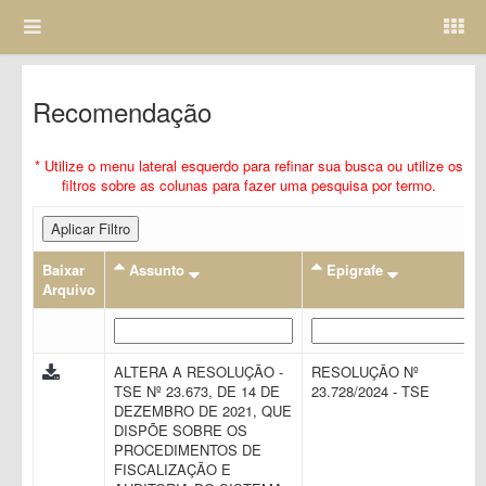
Recomendação
* Utilize o menu lateral esquerdo para refinar sua busca ou utilize os
filtros sobre as colunas para fazer uma pesquisa por termo.
Aplicar Filtro
Baixar
Assunto
Epigrafe
Arquivo
ALTERA A RESOLUÇÃO -
RESOLUÇÃO Nº
TSE Nº 23.673, DE 14 DE
23.728/2024 - TSE
DEZEMBRO DE 2021, QUE
DISPÕE SOBRE OS
PROCEDIMENTOS DE
FISCALIZAÇÃO E